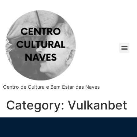
Centro de Cultura e Bem Estar das Naves
Category:
Vulkanbet