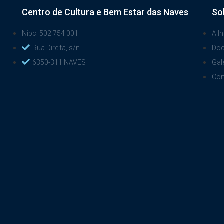
Centro de Cultura e Bem Estar das Naves
So
Nipc: 502 754 001
A In
Rua Direita, s/n
Do
6350-311 NAVES
Gal
Con