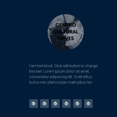
I am text block. Click edit button to change
this text. Lorem ipsum dolor sit amet,
consectetur adipiscing elit. Ut elit tellus,
luctus nec ullamcorper matti pibus leo.