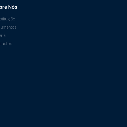
bre Nós
stituição
cumentos
eria
tactos