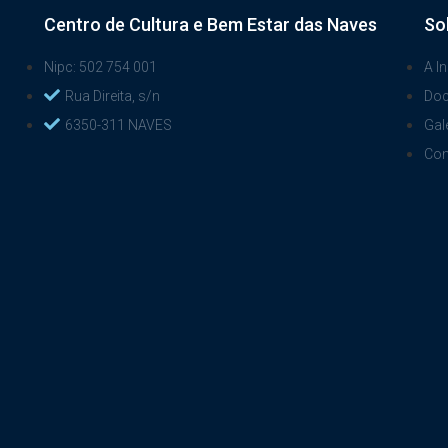
Centro de Cultura e Bem Estar das Naves
So
Nipc: 502 754 001
A In
Rua Direita, s/n
Do
6350-311 NAVES
Gal
Con