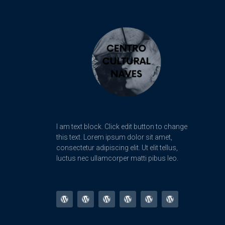
I am text block. Click edit button to change
this text. Lorem ipsum dolor sit amet,
consectetur adipiscing elit. Ut elit tellus,
luctus nec ullamcorper matti pibus leo.