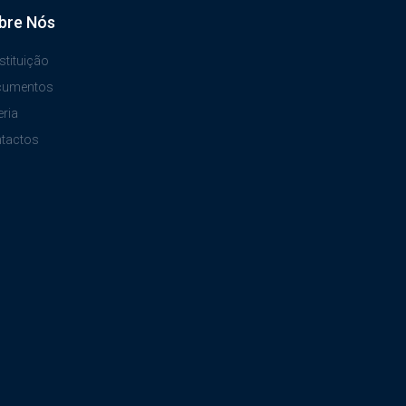
bre Nós
stituição
cumentos
eria
tactos