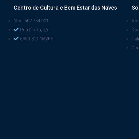
Centro de Cultura e Bem Estar das Naves
So
Nipc: 502 754 001
A In
Rua Direita, s/n
Do
6350-311 NAVES
Gal
Con