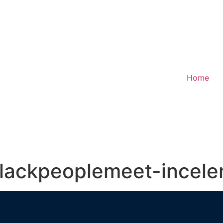
Home
blackpeoplemeet-incel