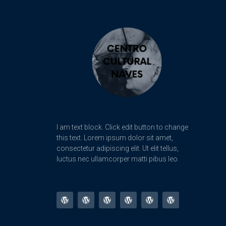
I am text block. Click edit button to change
this text. Lorem ipsum dolor sit amet,
consectetur adipiscing elit. Ut elit tellus,
luctus nec ullamcorper matti pibus leo.