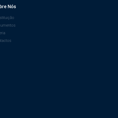
bre Nós
stituição
cumentos
eria
tactos