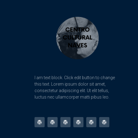
I am text block. Click edit button to change
this text. Lorem ipsum dolor sit amet,
consectetur adipiscing elit. Ut elit tellus,
luctus nec ullamcorper matti pibus leo.