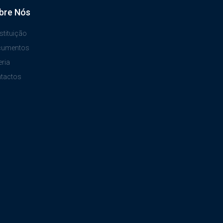
bre Nós
stituição
cumentos
eria
tactos