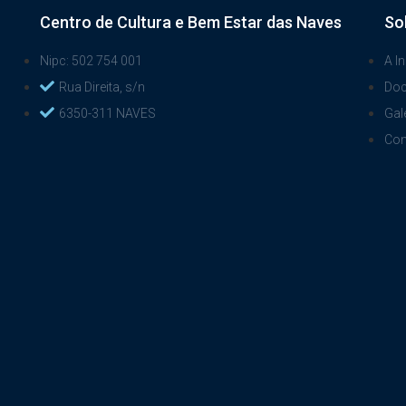
Centro de Cultura e Bem Estar das Naves
So
Nipc: 502 754 001
A In
Rua Direita, s/n
Do
6350-311 NAVES
Gal
Con