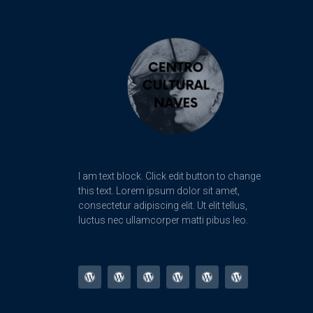
I am text block. Click edit button to change
this text. Lorem ipsum dolor sit amet,
consectetur adipiscing elit. Ut elit tellus,
luctus nec ullamcorper matti pibus leo.