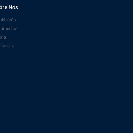
bre Nós
stituição
cumentos
eria
tactos