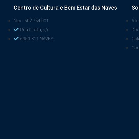
Centro de Cultura e Bem Estar das Naves
So
Nipc: 502 754 001
A In
Rua Direita, s/n
Do
6350-311 NAVES
Gal
Con