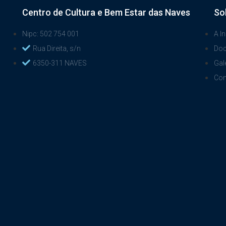
Centro de Cultura e Bem Estar das Naves
So
Nipc: 502 754 001
A In
Rua Direita, s/n
Do
6350-311 NAVES
Gal
Con