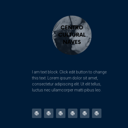
I am text block. Click edit button to change
this text. Lorem ipsum dolor sit amet,
consectetur adipiscing elit. Ut elit tellus,
luctus nec ullamcorper matti pibus leo.