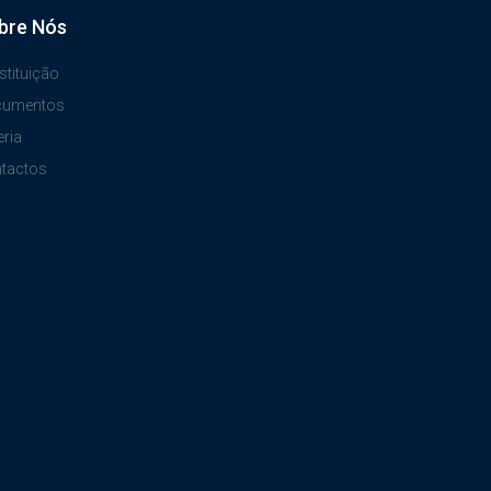
bre Nós
stituição
cumentos
eria
tactos