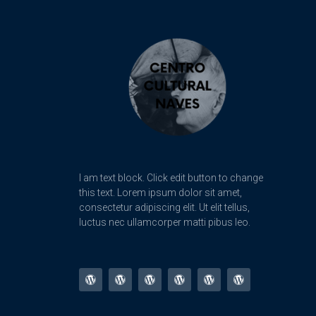
I am text block. Click edit button to change
this text. Lorem ipsum dolor sit amet,
consectetur adipiscing elit. Ut elit tellus,
luctus nec ullamcorper matti pibus leo.