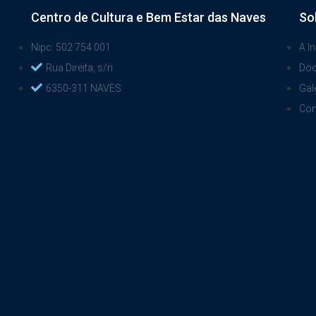
Centro de Cultura e Bem Estar das Naves
So
Nipc: 502 754 001
A In
Rua Direita, s/n
Do
6350-311 NAVES
Gal
Con