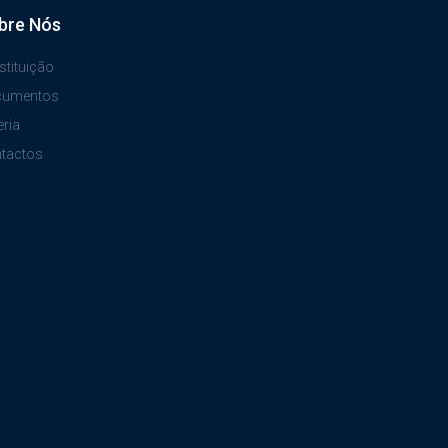
bre Nós
stituição
cumentos
eria
tactos