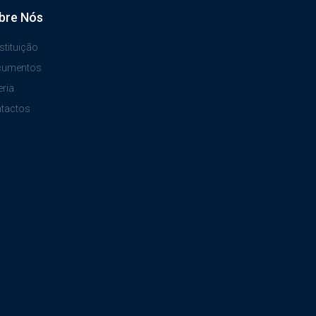
bre Nós
stituição
cumentos
eria
tactos