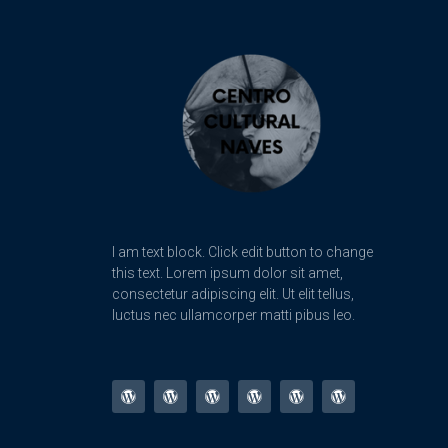
I am text block. Click edit button to change
this text. Lorem ipsum dolor sit amet,
consectetur adipiscing elit. Ut elit tellus,
luctus nec ullamcorper matti pibus leo.