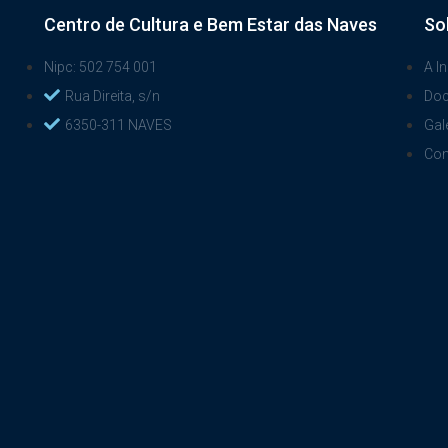
Centro de Cultura e Bem Estar das Naves
So
Nipc: 502 754 001
A In
Rua Direita, s/n
Do
6350-311 NAVES
Gal
Con