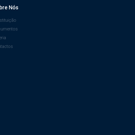
bre Nós
stituição
cumentos
eria
tactos