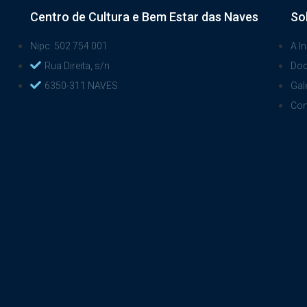
Centro de Cultura e Bem Estar das Naves
So
Nipc: 502 754 001
A In
Rua Direita, s/n
Do
6350-311 NAVES
Gal
Con