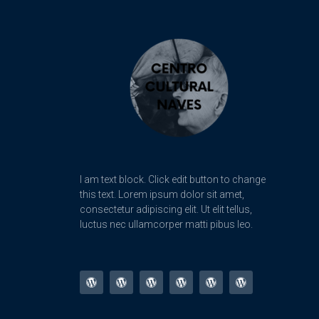
I am text block. Click edit button to change
this text. Lorem ipsum dolor sit amet,
consectetur adipiscing elit. Ut elit tellus,
luctus nec ullamcorper matti pibus leo.