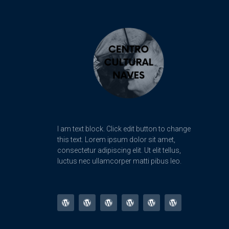
I am text block. Click edit button to change
this text. Lorem ipsum dolor sit amet,
consectetur adipiscing elit. Ut elit tellus,
luctus nec ullamcorper matti pibus leo.