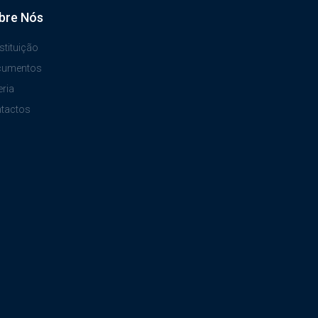
bre Nós
stituição
cumentos
eria
tactos