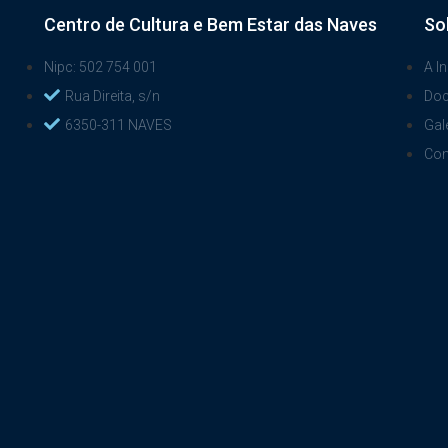
Centro de Cultura e Bem Estar das Naves
So
Nipc: 502 754 001
A In
Rua Direita, s/n
Do
6350-311 NAVES
Gal
Con