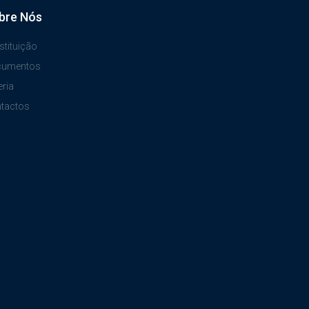
bre Nós
stituição
cumentos
eria
tactos