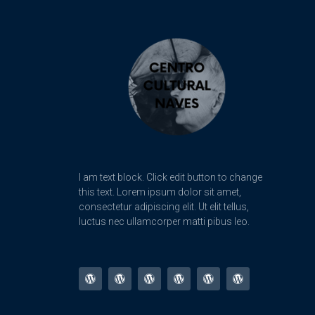
I am text block. Click edit button to change
this text. Lorem ipsum dolor sit amet,
consectetur adipiscing elit. Ut elit tellus,
luctus nec ullamcorper matti pibus leo.