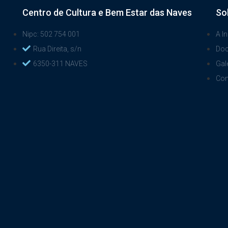
Centro de Cultura e Bem Estar das Naves
So
Nipc: 502 754 001
A In
Rua Direita, s/n
Do
6350-311 NAVES
Gal
Con