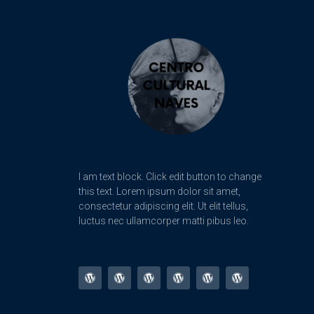
I am text block. Click edit button to change
this text. Lorem ipsum dolor sit amet,
consectetur adipiscing elit. Ut elit tellus,
luctus nec ullamcorper matti pibus leo.