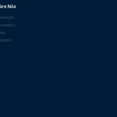
bre Nós
stituição
cumentos
eria
tactos