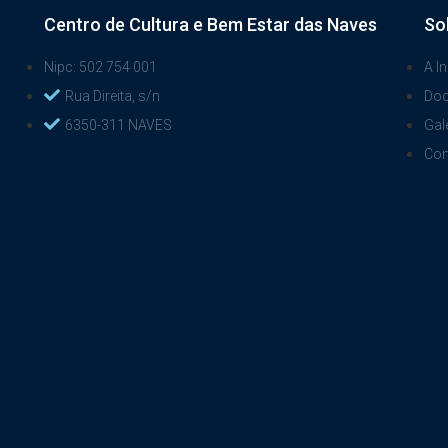
Centro de Cultura e Bem Estar das Naves
So
Nipc: 502 754 001
A In
Rua Direita, s/n
Do
6350-311 NAVES
Gal
Con