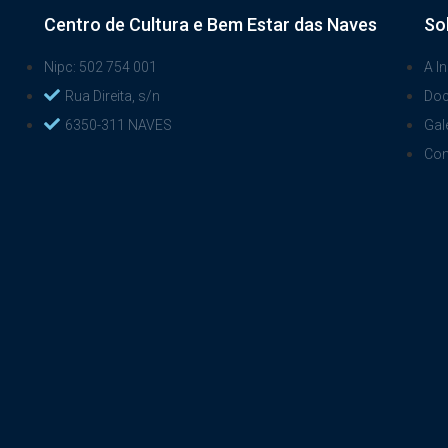
Centro de Cultura e Bem Estar das Naves
So
Nipc: 502 754 001
A In
Rua Direita, s/n
Do
6350-311 NAVES
Gal
Con