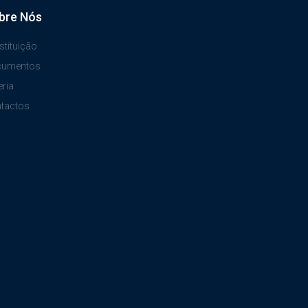
bre Nós
stituição
cumentos
eria
tactos