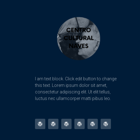
I am text block. Click edit button to change
this text. Lorem ipsum dolor sit amet,
consectetur adipiscing elit. Ut elit tellus,
luctus nec ullamcorper matti pibus leo.