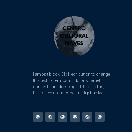
I am text block. Click edit button to change
this text. Lorem ipsum dolor sit amet,
consectetur adipiscing elit. Ut elit tellus,
luctus nec ullamcorper matti pibus leo.