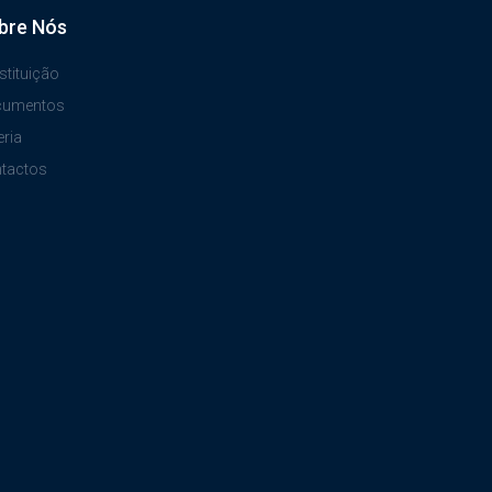
bre Nós
stituição
cumentos
eria
tactos