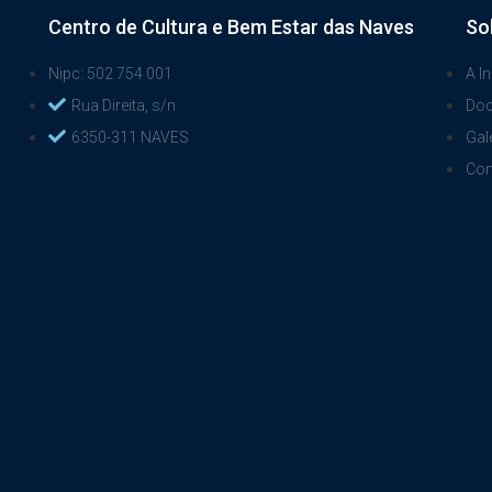
Centro de Cultura e Bem Estar das Naves
So
Nipc: 502 754 001
A In
Rua Direita, s/n
Do
6350-311 NAVES
Gal
Con