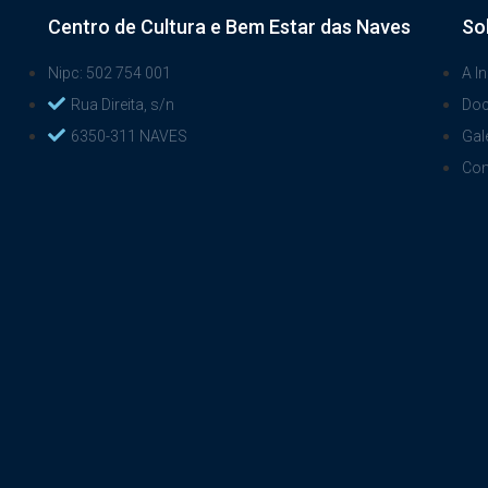
Centro de Cultura e Bem Estar das Naves
So
Nipc: 502 754 001
A In
Rua Direita, s/n
Do
6350-311 NAVES
Gal
Con