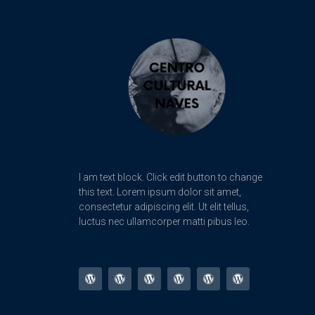
I am text block. Click edit button to change
this text. Lorem ipsum dolor sit amet,
consectetur adipiscing elit. Ut elit tellus,
luctus nec ullamcorper matti pibus leo.