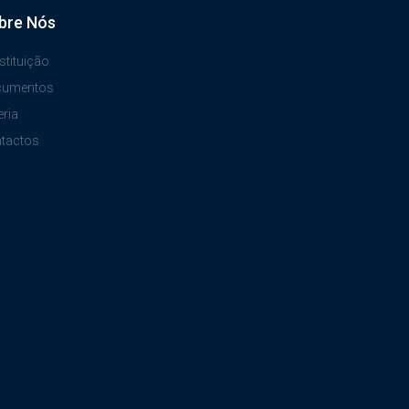
bre Nós
stituição
cumentos
eria
tactos