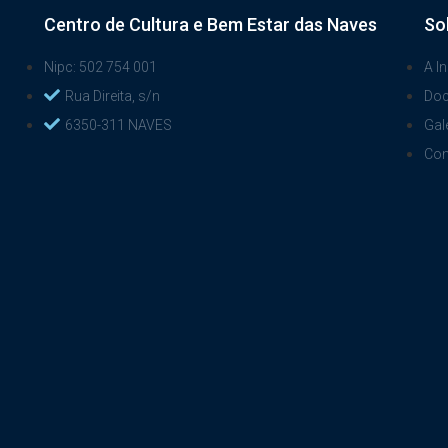
Centro de Cultura e Bem Estar das Naves
So
Nipc: 502 754 001
A In
Rua Direita, s/n
Do
6350-311 NAVES
Gal
Con