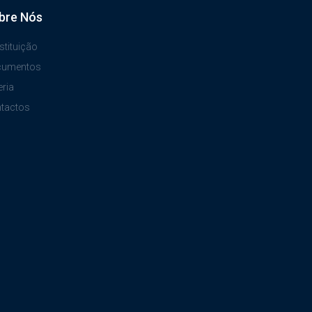
bre Nós
stituição
cumentos
eria
tactos