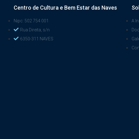
Centro de Cultura e Bem Estar das Naves
So
Nipc: 502 754 001
A In
Rua Direita, s/n
Do
6350-311 NAVES
Gal
Con