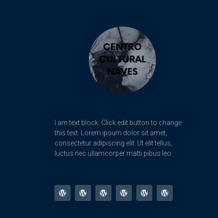
I am text block. Click edit button to change
this text. Lorem ipsum dolor sit amet,
consectetur adipiscing elit. Ut elit tellus,
luctus nec ullamcorper matti pibus leo.