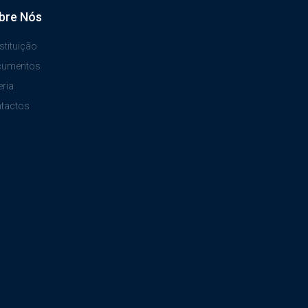
bre Nós
stituição
cumentos
eria
tactos