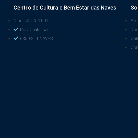
Centro de Cultura e Bem Estar das Naves
So
Nipc: 502 754 001
A In
Rua Direita, s/n
Do
6350-311 NAVES
Gal
Con