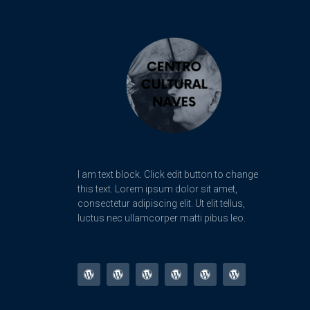
I am text block. Click edit button to change
this text. Lorem ipsum dolor sit amet,
consectetur adipiscing elit. Ut elit tellus,
luctus nec ullamcorper matti pibus leo.