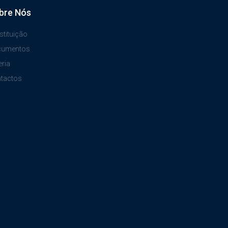
bre Nós
stituição
cumentos
eria
tactos