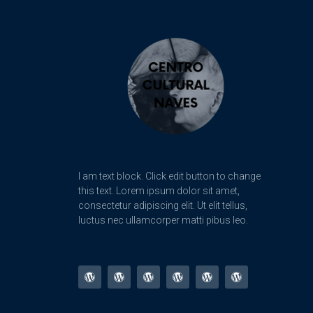
I am text block. Click edit button to change
this text. Lorem ipsum dolor sit amet,
consectetur adipiscing elit. Ut elit tellus,
luctus nec ullamcorper matti pibus leo.