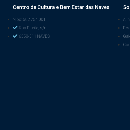
Centro de Cultura e Bem Estar das Naves
So
Nipc: 502 754 001
A In
Rua Direita, s/n
Do
6350-311 NAVES
Gal
Con