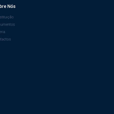
bre Nós
stituição
cumentos
eria
tactos