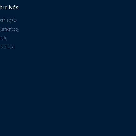
bre Nós
stituição
cumentos
eria
tactos