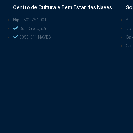
Centro de Cultura e Bem Estar das Naves
So
Nipc: 502 754 001
A In
Rua Direita, s/n
Do
6350-311 NAVES
Gal
Con