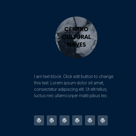
I am text block. Click edit button to change
this text. Lorem ipsum dolor sit amet,
consectetur adipiscing elit. Ut elit tellus,
luctus nec ullamcorper matti pibus leo.