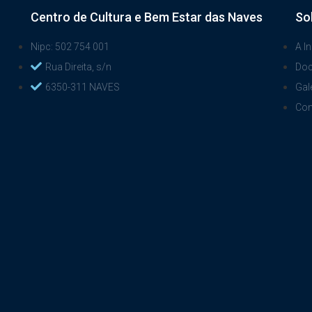
Centro de Cultura e Bem Estar das Naves
So
Nipc: 502 754 001
A In
Rua Direita, s/n
Do
6350-311 NAVES
Gal
Con