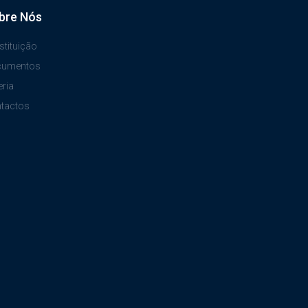
bre Nós
stituição
cumentos
eria
tactos