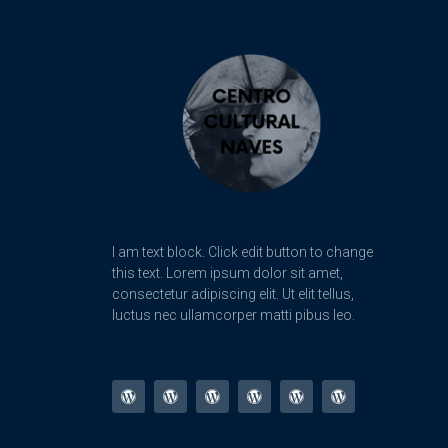
I am text block. Click edit button to change
this text. Lorem ipsum dolor sit amet,
consectetur adipiscing elit. Ut elit tellus,
luctus nec ullamcorper matti pibus leo.