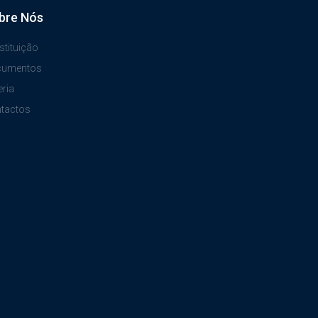
bre Nós
stituição
cumentos
eria
tactos