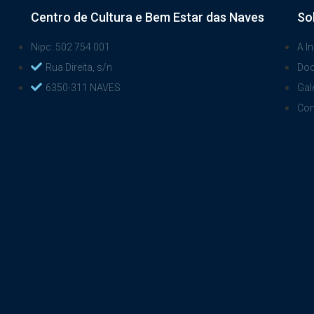
Centro de Cultura e Bem Estar das Naves
So
Nipc: 502 754 001
A In
Rua Direita, s/n
Do
6350-311 NAVES
Gal
Con