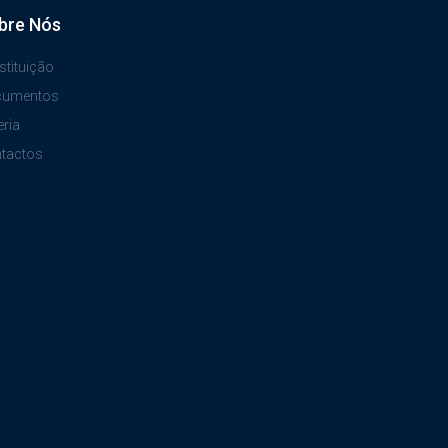
bre Nós
stituição
cumentos
eria
tactos