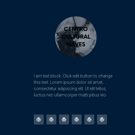
I am text block. Click edit button to change
this text. Lorem ipsum dolor sit amet,
consectetur adipiscing elit. Ut elit tellus,
luctus nec ullamcorper matti pibus leo.