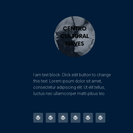
I am text block. Click edit button to change
this text. Lorem ipsum dolor sit amet,
consectetur adipiscing elit. Ut elit tellus,
luctus nec ullamcorper matti pibus leo.