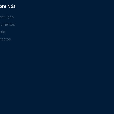
bre Nós
stituição
cumentos
eria
tactos