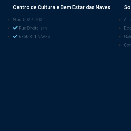
Centro de Cultura e Bem Estar das Naves
So
Nipc: 502 754 001
A In
Rua Direita, s/n
Do
6350-311 NAVES
Gal
Con