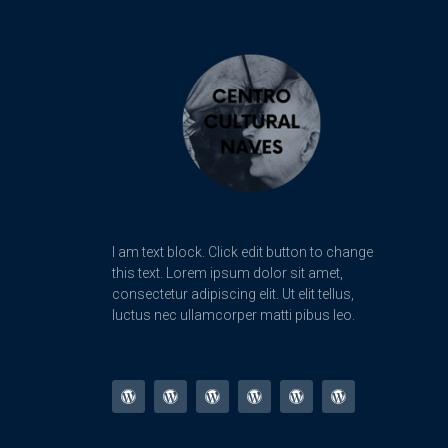
I am text block. Click edit button to change
this text. Lorem ipsum dolor sit amet,
consectetur adipiscing elit. Ut elit tellus,
luctus nec ullamcorper matti pibus leo.