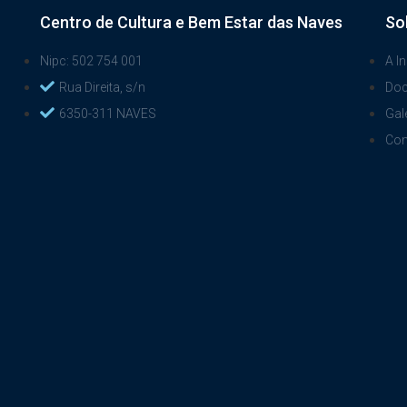
Centro de Cultura e Bem Estar das Naves
So
Nipc: 502 754 001
A In
Rua Direita, s/n
Do
6350-311 NAVES
Gal
Con