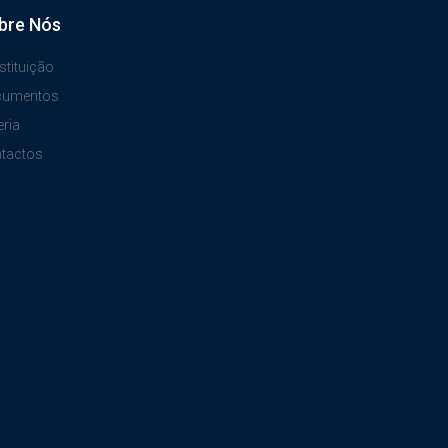
bre Nós
stituição
cumentos
eria
tactos