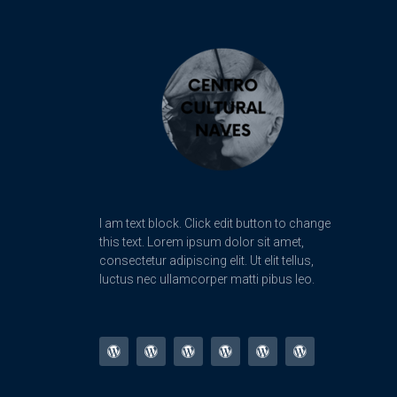
I am text block. Click edit button to change
this text. Lorem ipsum dolor sit amet,
consectetur adipiscing elit. Ut elit tellus,
luctus nec ullamcorper matti pibus leo.